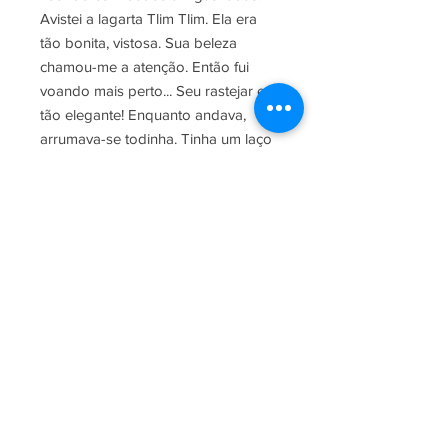
Avistei a lagarta Tlim Tlim. Ela era
tão bonita, vistosa. Sua beleza
chamou-me a atenção. Então fui
voando mais perto... Seu rastejar era
tão elegante! Enquanto andava,
arrumava-se todinha. Tinha um laço
em sua cabeça e era toda colorida.
Se parecia com muitas flores...
Temática central: emoções em geral
INFORMAÇÕES DO PRODUTO
Ano de publicação: 2022
POLÍTICA DE RETORNO E
Isbn: 978-65-87537-13-9
REEMBOLSO
Fotmato: 21 x 28 cm, grampeado
Capa: papel couchê brilho 300 g/m2,